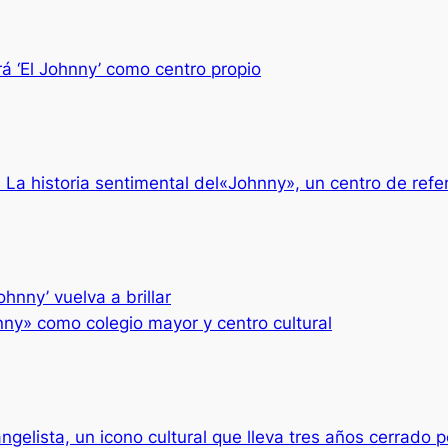
 ‘El Johnny’ como centro propio
La historia sentimental del«Johnny», un centro de refe
hnny’ vuelva a brillar
ny» como colegio mayor y centro cultural
elista, un icono cultural que lleva tres años cerrado p