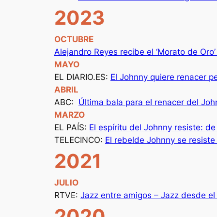
2023
OCTUBRE
Alejandro Reyes recibe el ‘Morato de Oro
MAYO
EL DIARIO.ES:
El Johnny quiere renacer pe
ABRIL
ABC:
Última bala para el renacer del J
MARZO
EL PAÍS:
El espíritu del Johnny resiste: d
TELECINCO:
El rebelde Johnny se resiste
2021
JULIO
RTVE:
Jazz entre amigos – Jazz desde el
2020