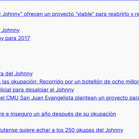
l Johnny” ofrecen un proyecto “viable” para reabrirlo y 
l Johnny
y para 2017
ra del Johnny
as las okupación: Recorrido por un botellón de ocho mill
icial para desalojar el Johnny
del CMU San Juan Evangelista plantean un proyecto para
bre e inseguro un año después de su okupación
plutense quiere echar a los 250 okupas del Johnny