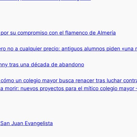
’ por su compromiso con el flamenco de Almería
ro no a cualquier precio: antiguos alumnos piden «una r
ohnny tras una década de abandono
e cómo un colegio mayor busca renacer tras luchar contra
 a morir: nuevos proyectos para el mítico colegio mayor
 San Juan Evangelista